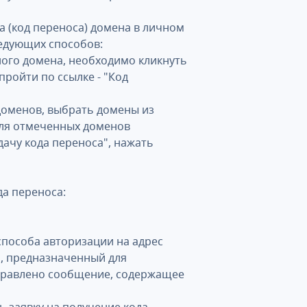
да (код переноса) домена в личном
едующих способов:
ного домена, необходимо кликнуть
пройти по ссылке - "Код
 доменов, выбрать домены из
для отмеченных доменов
ачу кода переноса", нажать
да переноса:
способа авторизации на адрес
, предназначенный для
тправлено сообщение, содержащее