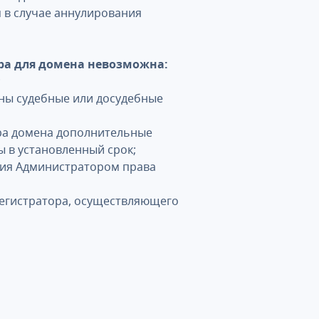
м в случае аннулирования
ора для домена невозможна:
;
ны судебные или досудебные
ора домена дополнительные
ы в установленный срок;
ния Администратором права
регистратора, осуществляющего