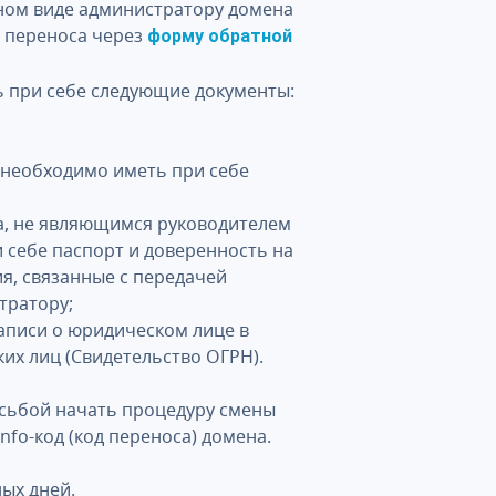
нном виде администратору домена
а переноса через
форму обратной
 при себе следующие документы:
обходимо иметь при себе
не являющимся руководителем
 себе паспорт и доверенность на
я, связанные с передачей
тратору;
иси о юридическом лице в
их лиц (Свидетельство ОГРН).
осьбой начать процедуру смены
nfo-код (код переноса) домена.
ных дней.